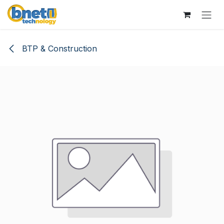
Se rendre au contenu
BTP & Construction