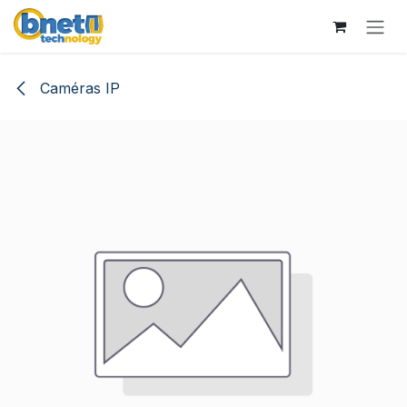
Se rendre au contenu
Caméras IP